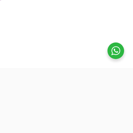
تفوق
بدأنا كطلاب نساعد بعض ونوضح المفيد بدون تعقيد، كنّا نفتح بث
بسيط قبل الميجر ونرتّب الأفكار لزملائنا. من هنا طلعت فكرة