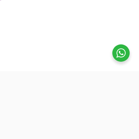
تفوق
بدأنا كطلاب نساعد بعض ونوضح المفيد بدون تعقيد، كنّا نفتح بث
بسيط قبل الميجر ونرتّب الأفكار لزملائنا. من هنا طلعت فكرة